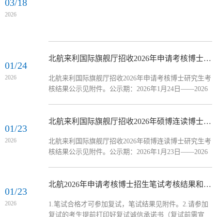
03/18
2026
北航来利国际旗舰厅招收2026年申请考核博士研究生考核结果公示
01/24
2026
北航来利国际旗舰厅招收2026年申请考核博士研究生考
核结果公示见附件。公示期：2026年1月24日——2026
年2月7日如对公示内容有异议，请与公司招生小组联
系，联系电话：010-82339538，电子邮
箱:zhangsiyi1226@buaa.edu.cn。注：本次公示仅公示考
北航来利国际旗舰厅招收2026年硕博连读博士研究生考核结果公示
01/23
核结果，考生需按要求完成中国研究生招生信息网报名
2026
北航来利国际旗舰厅招收2026年硕博连读博士研究生考
并在规定时间内提供完整材料，具体时间另行通知。公
核结果公示见附件。公示期：2026年1月23日——2026
司将在各导师招生指标确认后，第一时间予以公示，本
年2月6日如对公示内容有异议，请与公司招生小组联
着“成绩优先”、“双向选择...
系，联系电话：010-82339538，电子邮
箱:zhangsiyi1226@buaa.edu.cn。注：本次公示仅公示考
北航2026年申请考核博士招生笔试考核结果和复试分组
01/23
核结果，考生需按要求完成中国研究生招生信息网报名
2026
1.笔试合格才可参加复试，笔试结果见附件。2.请参加
并在规定时间内提供完整材料，具体时间另行通知。公
复试的考生提前打印好复试诚信承诺书（复试前需宣
司将在各导师招生指标确认后，第一时间予以公示，本