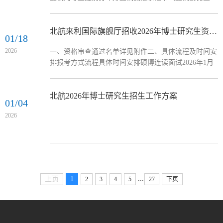
读），提前安排好时间，刷身份证入校。考生需至少提
着“成绩优先”、“双向选择...
前30分钟按复试序号进行候考。每个员工复试时间不少
于20分钟，地点为北航公司路第一馆，具体时间、地
北航来利国际旗舰厅招收2026年博士研究生资格审查结果及考核通知
01/18
点、分组见附件
2026
一、资格审查通过名单详见附件二、具体流程及时间安
排报考方式流程具体时间安排硕博连读面试2026年1月
23日上午9:00—13:30地点：北航公司路校区第一馆501
申请考核问卷填答2026年1月22日下午14:00—14:30地
点：北航公司路校区 主南306笔试2026年1月22日下午
北航2026年博士研究生招生工作方案
01/04
14:30—16:30地点：北航公司路校区 主南306面试2026
2026
年1月23日下午14:00—16:30地点：北航公司路校区第一
馆具体地点另行通知注意：（1）请考生仔细阅读“北航
网络空间安全学...
...
上页
1
2
3
4
5
27
下页