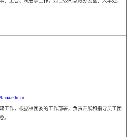
事、工会、机要等工作，对口公司党政办公室、人事处、
buaa.edu.cn
建工作，根据校团委的工作部署，负责开展和指导员工团
委。