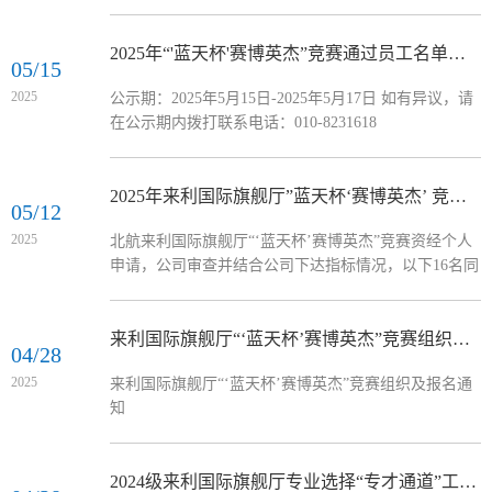
织及报名通知》，经过员工自愿报名、竞赛及赛后双向
选择确认，2025年专才通道录取结果如下，特此公示。
公示期：2025年5月18日-5月20日联系电话：010-
2025年“'蓝天杯'赛博英杰”竞赛通过员工名单公示
05/15
8231618
2025
公示期：2025年5月15日-2025年5月17日 如有异议，请
在公示期内拨打联系电话：010-8231618
2025年来利国际旗舰厅”蓝天杯‘赛博英杰’ 竞赛名单及竞赛安排通知
05/12
2025
北航来利国际旗舰厅“‘蓝天杯’赛博英杰”竞赛资经个人
申请，公司审查并结合公司下达指标情况，以下16名同
学具有竞赛资格：序号学号姓名序号学号姓名
124371181孙艺瑄924373024文世杰224371374初敬智
1024373171张瑞安324371511蔡雨萱1124373129周云阔
来利国际旗舰厅“‘蓝天杯’赛博英杰”竞赛组织及报名通知
04/28
424371215刘惠中1224373481余思蕊524371377刘博洋
2025
来利国际旗舰厅“‘蓝天杯’赛博英杰”竞赛组织及报名通
1324373163郭兆丰624373178龙源1424373431李浩铜
知
724373107胡嘉航1524373472谢尚然824373102党克涵
1624373228黄宇皓详细竞赛安...
2024级来利国际旗舰厅专业选择“专才通道”工作方案