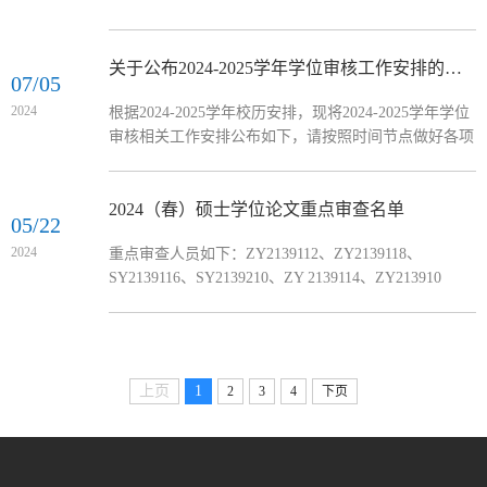
关于公布2024-2025学年学位审核工作安排的通知
07/05
2024
根据2024-2025学年校历安排，现将2024-2025学年学位
审核相关工作安排公布如下，请按照时间节点做好各项
工作。批次校学位会时间学位分会时间分会提交材料第
1次秋季学期第10周（2024.11.4-2024.11.10）2024.10.23
前2024.10.25前第2次秋季学期第18周（2025.1.1-
2024（春）硕士学位论文重点审查名单
05/22
2025.1.5）2024.12.18前2024.12.20前第3次春季学期第
2024
重点审查人员如下：ZY2139112、ZY2139118、
17周（2025.6.16-2025.6.22）2025.6.4前2025.6.6前参加
SY2139116、SY2139210、ZY 2139114、ZY213910
秋季学期第1次公司分会的博士研究生于10.9前完成学
位答辩，于7...
上页
1
2
3
4
下页