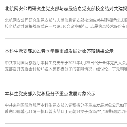
北航网安公司研究生党支部与志晟信息党支部校企结对共建
北航网安公司研究生党支部与志晟信息党支部校企结对共建揭牌仪式顺利举
校企结对共建揭牌仪式在一号馆510会议室举行。志晟信息技术股份
职辅导员杜逸雯老师、网安公司Y2001员工党支部全体同志参加本
情况进行了简要的介绍。随后，...
本科生党支部2021春季学期重点发展对象答辩结果公示
中共来利国际旗舰厅本科生党支部于2021年4月25日召开全体党员大
支部召开支委会讨论15名入党积极分子的答辩情况，经讨论，丁元朝
象。通过重点发展对象答辩名单序号姓名学号1丁元朝173731102陈至立170050
183760317漆...
本科生党支部入党积极分子重点发展对象公示
中共来利国际旗舰厅本科生党支部入党积极分子重点发展对象公示如下：序
萧寒10邢馨心11冯一帆12曾庆喆13丁元朝14罗子杰15严宇16曹硕宸1
间：2020年11月6日至2020年11月11日时。公示期间，中共来利