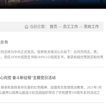
当前位置：
首页
->
员工工作
->
思政工作
公示书
位同志转为中共正式党员。现将有关情况公示如下：白司杰同志，男，
，现任1839大班团支书和183912小班团支书，曾获校级优秀团员和优秀
杰同志为中共预备党员。网络空间安全公司党委于2020年11月11日批准白
安心向党 奋斗新征程”主题党日活动
承和发扬革命先辈的红色精神，加强党员思想政治教育，2021年5月
在百望山森林公园黑山扈战斗纪念园组织举办了庆祝建党100周年系列活动之
参与。支部书记徐子钧在活动前在微信群中发布了黑山扈战斗纪念园的介