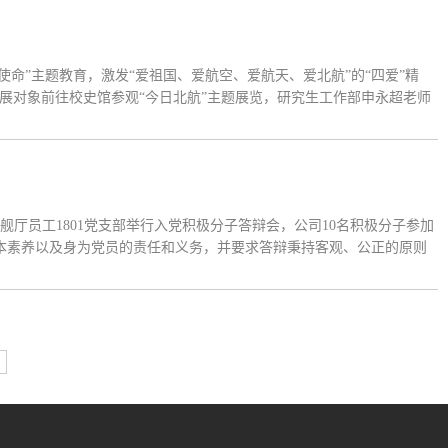
使命”主题教育，激发“爱祖国、爱航空、爱航天、爱北航”的“四爱”精
员和发展对象前往校史馆参观“今日北航”主题展览，研究生工作部申永超老师
思想为主线，共分为“学科建...
旗舰厅员工1801党支部举行入党积极分子答辩会，公司10名积极分子参加
本素养以及身为党员的责任和义务，并要求答辩秉持客观、公正的原则
节，采用无记名十分制评分。...