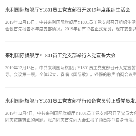
来利国际旗舰厅Y1801员工党支部召开2019年度组织生活会
2019年12月13日，中共来利国际旗舰厅Y1801员工党支部召开
会议首先报告本年度支部情况。2019年初有12名正式党员，现在支部
会议第二项，全体党员进行集中学习。全体与会党员共同学习了10月2
来利国际旗舰厅Y1801员工党支部举行入党宣誓大会
2019年12月13日，中共来利国际旗舰厅Y1801员工党支部召开
导。会议第一项，全体起立，奏唱《国际歌》。铿锵的歌声响彻会议
现共产主义不懈奋斗。 会议第二项，由支部宣传委员张锋带领全体预备
来利国际旗舰厅Y1801员工党支部举行预备党员转正暨党员
2019年12月4日，中共来利国际旗舰厅Y1801员工党支部召开了
同志按期转正的问题。张舟同志首先向大会汇报了预备期间自身情况
表决。 随后，大会逐个讨论和表决了是否同意接收李响等十名同志为预