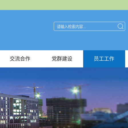
交流合作
党群建设
员工工作