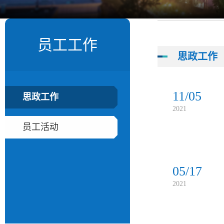
员工工作
思政工作
11/05
思政工作
2021
员工活动
05/17
2021