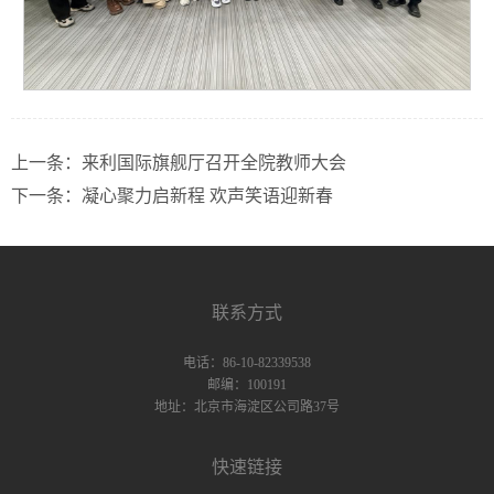
上一条：
来利国际旗舰厅召开全院教师大会
下一条：
凝心聚力启新程 欢声笑语迎新春
联系方式
电话：86-10-82339538
邮编：100191
地址：北京市海淀区公司路37号
快速链接